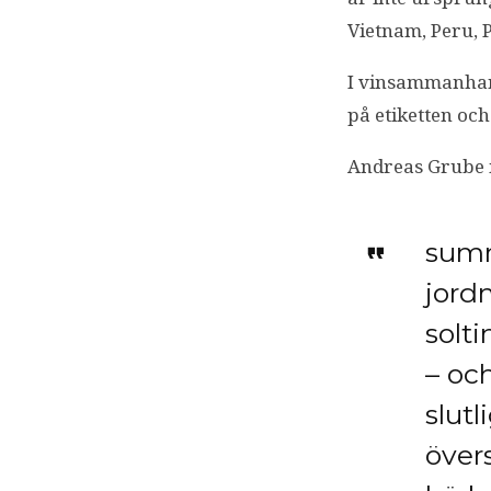
Vietnam, Peru, 
I vinsammanhang
på etiketten oc
Andreas Grube 
summ
jord
solt
– oc
slut
över