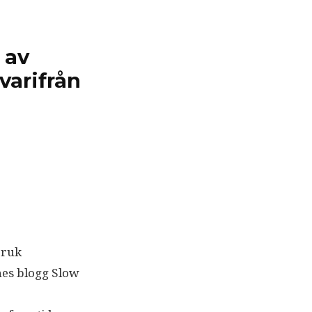
 av
 varifrån
bruk
nes blogg Slow