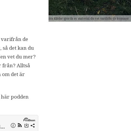
bära kläder gjorda av material du vet varifrån de kommer
 varifrån de
, så det kan du
Men vet du mer?
 från? Alltså
n om det är
en här podden