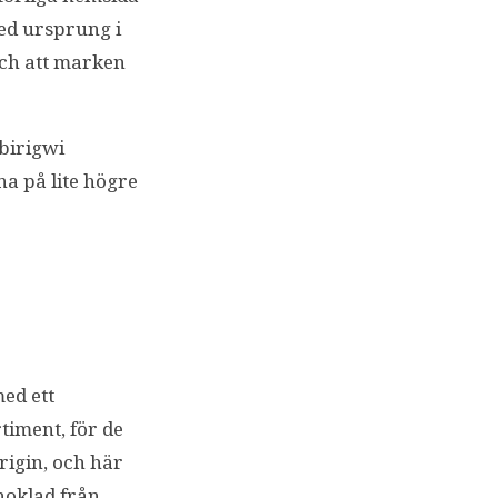
med ursprung i
och att marken
ibirigwi
na på lite högre
med ett
rtiment, för de
rigin, och här
hoklad från