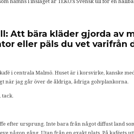
om nämns i inslaget är TEKO:s Svensk ull för en hållba
ll: Att bära kläder gjorda av 
tor eller päls du vet varifrån 
kafé i centrala Malmö. Huset är i korsvirke, kanske med
gt när jag går över de åldriga, ådriga golvplankorna.
 tack.
ffe efter ursprung. Inte bara från något diffust land so
teve någon gång. Utan från en exakt plats. På kaféets u