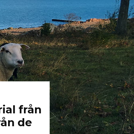
ial från
rån de