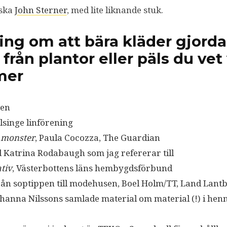
nska
John Sterner
, med lite liknande stuk.
ing om att bära kläder gjorda
från plantor eller päls du vet
mer
gen
älsinge linförening
e monster
, Paula Cocozza, The Guardian
 Katrina Rodabaugh som jag refererar till
ativ
, Västerbottens läns hembygdsförbund
från soptippen till modehusen, Boel Holm/TT, Land Lant
ohanna Nilssons samlade material om material (!) i hen