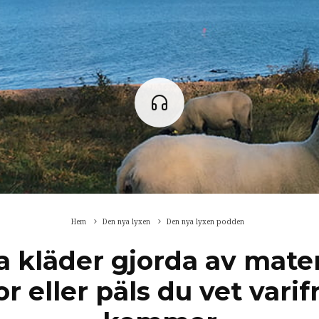
Hem
Den nya lyxen
Den nya lyxen podden
a kläder gjorda av mater
or eller päls du vet varif