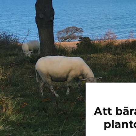
Att bär
plant