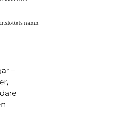
inslottets namn
ar –
er,
idare
en