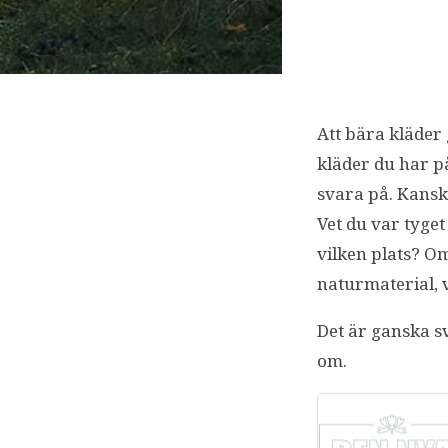
Att bära kläder
kläder du har på
svara på. Kansk
Vet du var tyget
vilken plats? O
naturmaterial, v
Det är ganska sv
om.