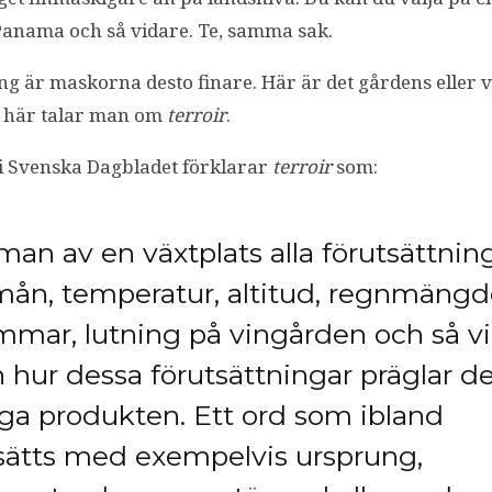
Panama och så vidare. Te, samma sak.
 är maskorna desto finare. Här är det gårdens eller v
h här talar man om
terroir
.
i Svenska Dagbladet förklarar
terroir
som:
an av en växtplats alla förutsättning
mån, temperatur, altitud, regnmängd
immar, lutning på vingården och så v
h hur dessa förutsättningar präglar d
liga produkten. Ett ord som ibland
sätts med exempelvis ursprung,