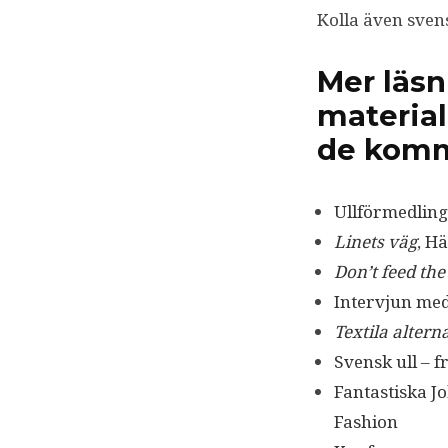
Kolla även sve
Mer läsn
material 
de kom
Ullförmedlin
Linets väg
, H
Don’t feed th
Intervjun med
Textila altern
Svensk ull – 
Fantastiska J
Fashion