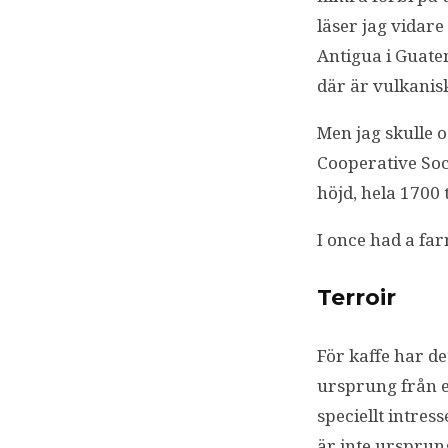
läser jag vidar
Antigua i Guate
där är vulkanis
Men jag skulle o
Cooperative Soci
höjd, hela 1700 
I once had a far
Terroir
För kaffe har det
ursprung från en
speciellt intre
är inte ursprun