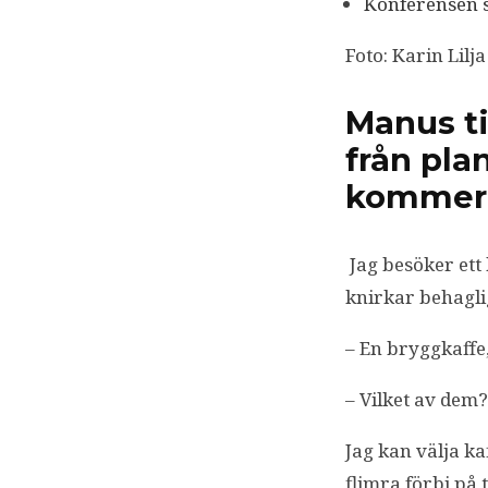
Konferensen s
Foto: Karin Lilja
Manus ti
från plan
kommer
Jag besöker ett 
knirkar behagli
– En bryggkaffe,
– Vilket av dem?
Jag kan välja ka
flimra förbi på 