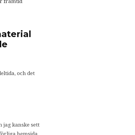
r framtid
material
de
eltida, och det
m jag kanske sett
tförliga hemsida