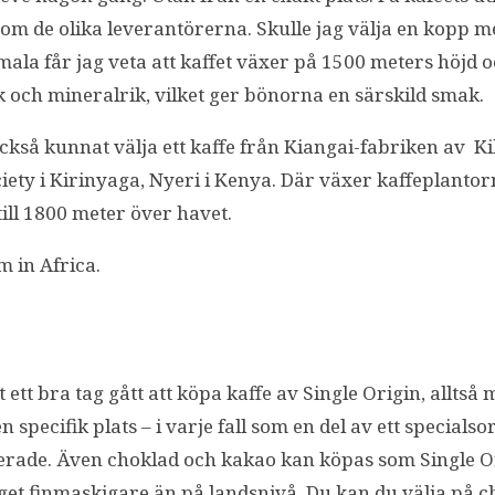
e om de olika leverantörerna. Skulle jag välja en kopp 
mala får jag veta att kaffet växer på 1500 meters höjd 
k och mineralrik, vilket ger bönorna en särskild smak.
ckså kunnat välja ett kaffe från Kiangai-fabriken av K
ety i Kirinyaga, Nyeri i Kenya. Där växer kaffeplantor
till 1800 meter över havet.
m in Africa.
 ett bra tag gått att köpa kaffe av Single Origin, alltså 
 specifik plats – i varje fall som en del av ett specialso
sserade. Även choklad och kakao kan köpas som Single O
get finmaskigare än på landsnivå. Du kan du välja på c