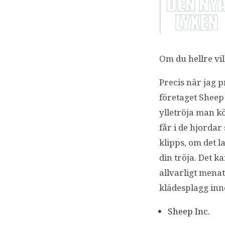
Om du hellre vil
Precis när jag p
företaget Sheep
ylletröja man köp
får i de hjordar
klipps, om det l
din tröja. Det k
allvarligt menat
klädesplagg inn
Sheep Inc.