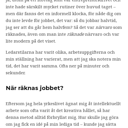
inte hade särskilt mycket rutiner över huvud taget –
men där fanns det en informell klocka, för nåde dig om
du inte levde för jobbet, det var: så du jobbar halvtid,
jag ser att du går hem halvfem? Så det var
närvaro
som
räknades, även om man inte
räknade
närvaro och var
lite modern på det viset.
Ledarstilarna har varit olika, arbetsuppgifterna och
min ställning har varierat, men att jag ska notera min
tid, det har varit samma. Ofta ner på minuter och
sekunder.
När räknas jobbet?
Eftersom jag hela yrkeslivet ägnat mig åt intellektuellt
arbete som ofta varit åt det kreativa hållet, så har
denna metod alltid förbryllat mig. Hur skulle jag göra
om jag fick en idé på min lediga tid – kunde jag sätta