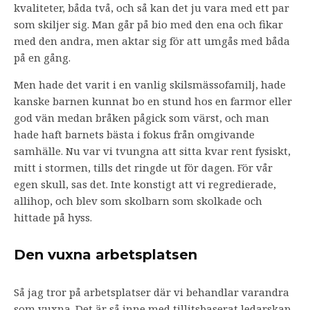
kvaliteter, båda två, och så kan det ju vara med ett par
som skiljer sig. Man går på bio med den ena och fikar
med den andra, men aktar sig för att umgås med båda
på en gång.
Men hade det varit i en vanlig skilsmässofamilj, hade
kanske barnen kunnat bo en stund hos en farmor eller
god vän medan bråken pågick som värst, och man
hade haft barnets bästa i fokus från omgivande
samhälle. Nu var vi tvungna att sitta kvar rent fysiskt,
mitt i stormen, tills det ringde ut för dagen. För vår
egen skull, sas det. Inte konstigt att vi regredierade,
allihop, och blev som skolbarn som skolkade och
hittade på hyss.
Den vuxna arbetsplatsen
Så jag tror på arbetsplatser där vi behandlar varandra
som vuxna. Det är så inne med tillitsbaserat ledarskap,