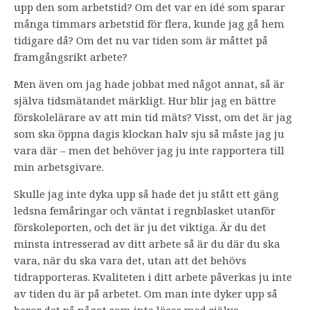
upp den som arbetstid? Om det var en idé som sparar
många timmars arbetstid för flera, kunde jag gå hem
tidigare då? Om det nu var tiden som är måttet på
framgångsrikt arbete?
Men även om jag hade jobbat med något annat, så är
själva tidsmätandet märkligt. Hur blir jag en bättre
förskolelärare av att min tid mäts? Visst, om det är jag
som ska öppna dagis klockan halv sju så måste jag ju
vara där – men det behöver jag ju inte rapportera till
min arbetsgivare.
Skulle jag inte dyka upp så hade det ju stått ett gäng
ledsna femåringar och väntat i regnblasket utanför
förskoleporten, och det är ju det viktiga. Är du det
minsta intresserad av ditt arbete så är du där du ska
vara, när du ska vara det, utan att det behövs
tidrapporteras. Kvaliteten i ditt arbete påverkas ju inte
av tiden du är på arbetet. Om man inte dyker upp så
beror det på något som inte löses med själva