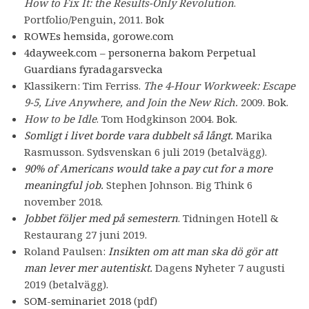
How to Fix It: the Results-Only Revolution
.
Portfolio/Penguin, 2011.
Bok
ROWEs hemsida, gorowe.com
4dayweek.com – personerna bakom Perpetual
Guardians fyradagarsvecka
Klassikern: Tim Ferriss.
The 4-Hour Workweek: Escape
9-5, Live Anywhere, and Join the New Rich.
2009.
Bok
.
How to be Idle
. Tom Hodgkinson 2004.
Bok
.
Somligt i livet borde vara dubbelt så långt.
Marika
Rasmusson. Sydsvenskan 6 juli 2019 (betalvägg).
90% of Americans would take a pay cut for a more
meaningful job.
Stephen Johnson. Big Think 6
november 2018.
Jobbet följer med på semestern
. Tidningen Hotell &
Restaurang 27 juni 2019.
Roland Paulsen:
Insikten om att man ska dö gör att
man lever mer autentiskt.
Dagens Nyheter 7 augusti
2019 (betalvägg).
SOM-seminariet 2018
(pdf)