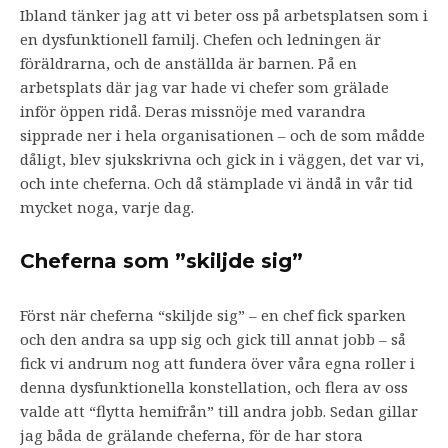
Ibland tänker jag att vi beter oss på arbetsplatsen som i
en dysfunktionell familj. Chefen och ledningen är
föräldrarna, och de anställda är barnen. På en
arbetsplats där jag var hade vi chefer som grälade
inför öppen ridå. Deras missnöje med varandra
sipprade ner i hela organisationen – och de som mådde
dåligt, blev sjukskrivna och gick in i väggen, det var vi,
och inte cheferna. Och då stämplade vi ändå in vår tid
mycket noga, varje dag.
Cheferna som ”skiljde sig”
Först när cheferna “skiljde sig” – en chef fick sparken
och den andra sa upp sig och gick till annat jobb – så
fick vi andrum nog att fundera över våra egna roller i
denna dysfunktionella konstellation, och flera av oss
valde att “flytta hemifrån” till andra jobb. Sedan gillar
jag båda de grälande cheferna, för de har stora