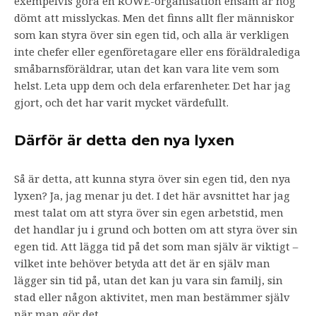
exempelvis göra en ROWE-organisation ensam är nog
dömt att misslyckas. Men det finns allt fler människor
som kan styra över sin egen tid, och alla är verkligen
inte chefer eller egenföretagare eller ens föräldralediga
småbarnsföräldrar, utan det kan vara lite vem som
helst. Leta upp dem och dela erfarenheter. Det har jag
gjort, och det har varit mycket värdefullt.
Därför är detta den nya lyxen
Så är detta, att kunna styra över sin egen tid, den nya
lyxen? Ja, jag menar ju det. I det här avsnittet har jag
mest talat om att styra över sin egen arbetstid, men
det handlar ju i grund och botten om att styra över sin
egen tid. Att lägga tid på det som man själv är viktigt –
vilket inte behöver betyda att det är en själv man
lägger sin tid på, utan det kan ju vara sin familj, sin
stad eller någon aktivitet, men man bestämmer själv
när man gör det.