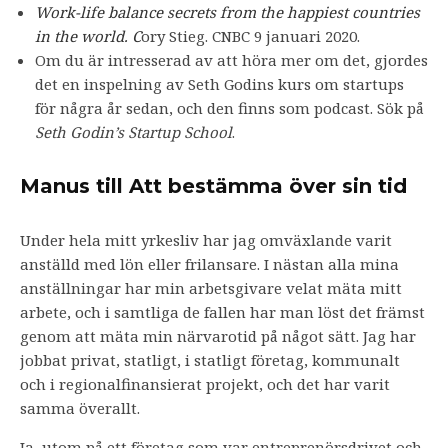
Work-life balance secrets from the happiest countries
in the world. C
ory Stieg. CNBC 9 januari 2020.
Om du är intresserad av att höra mer om det, gjordes
det en inspelning av Seth Godins kurs om startups
för några år sedan, och den finns som podcast. Sök på
Seth Godin’s Startup School
.
Manus till Att bestämma över sin tid
Under hela mitt yrkesliv har jag omväxlande varit
anställd med lön eller frilansare. I nästan alla mina
anställningar har min arbetsgivare velat mäta mitt
arbete, och i samtliga de fallen har man löst det främst
genom att mäta min närvarotid på något sätt. Jag har
jobbat privat, statligt, i statligt företag, kommunalt
och i regionalfinansierat projekt, och det har varit
samma överallt.
Ja, utom på ett företag som var entreprenörsdrivet och