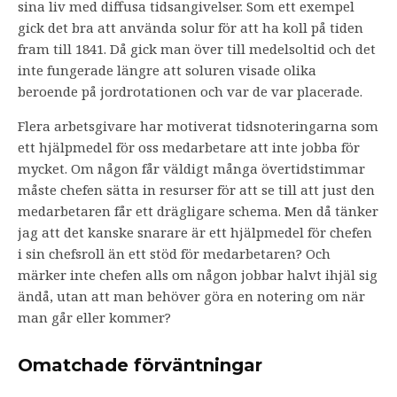
sina liv med diffusa tidsangivelser. Som ett exempel
gick det bra att använda solur för att ha koll på tiden
fram till 1841. Då gick man över till medelsoltid och det
inte fungerade längre att soluren visade olika
beroende på jordrotationen och var de var placerade.
Flera arbetsgivare har motiverat tidsnoteringarna som
ett hjälpmedel för oss medarbetare att inte jobba för
mycket. Om någon får väldigt många övertidstimmar
måste chefen sätta in resurser för att se till att just den
medarbetaren får ett drägligare schema. Men då tänker
jag att det kanske snarare är ett hjälpmedel för chefen
i sin chefsroll än ett stöd för medarbetaren? Och
märker inte chefen alls om någon jobbar halvt ihjäl sig
ändå, utan att man behöver göra en notering om när
man går eller kommer?
Omatchade förväntningar