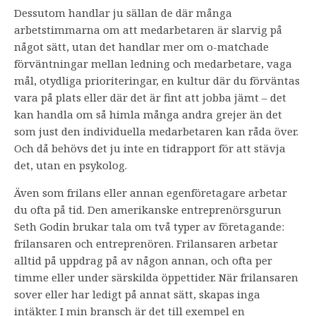
Dessutom handlar ju sällan de där många
arbetstimmarna om att medarbetaren är slarvig på
något sätt, utan det handlar mer om o-matchade
förväntningar mellan ledning och medarbetare, vaga
mål, otydliga prioriteringar, en kultur där du förväntas
vara på plats eller där det är fint att jobba jämt – det
kan handla om så himla många andra grejer än det
som just den individuella medarbetaren kan råda över.
Och då behövs det ju inte en tidrapport för att stävja
det, utan en psykolog.
Även som frilans eller annan egenföretagare arbetar
du ofta på tid. Den amerikanske entreprenörsgurun
Seth Godin brukar tala om två typer av företagande:
frilansaren och entreprenören. Frilansaren arbetar
alltid på uppdrag på av någon annan, och ofta per
timme eller under särskilda öppettider. När frilansaren
sover eller har ledigt på annat sätt, skapas inga
intäkter. I min bransch är det till exempel en