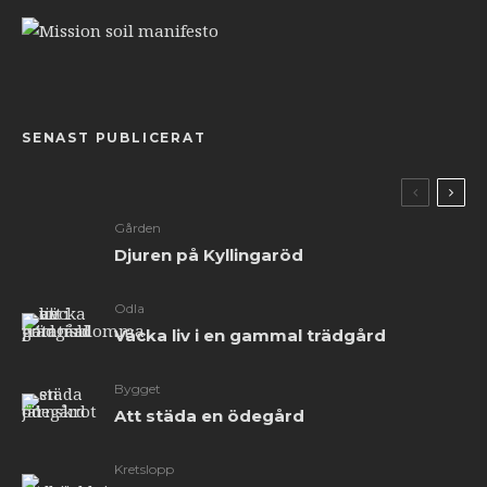
SENAST PUBLICERAT
Gården
Djuren på Kyllingaröd
Odla
Väcka liv i en gammal trädgård
Bygget
Att städa en ödegård
Kretslopp