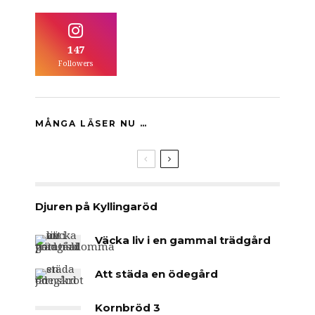
147
Followers
MÅNGA LÄSER NU …
Djuren på Kyllingaröd
Väcka liv i en gammal trädgård
Att städa en ödegård
Kornbröd 3