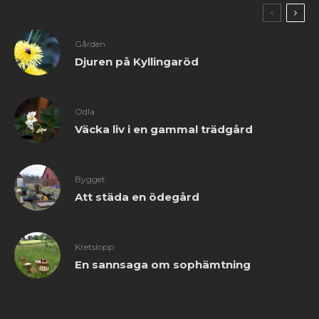
Gården
Djuren på Kyllingaröd
Odla
Väcka liv i en gammal trädgård
Bygget
Att städa en ödegård
Kretslopp
En sannsaga om sophämtning