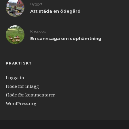
Bygget
Att städa en ödegård
Kretslopp
En sannsaga om sophämtning
PRAKTISKT
Logga in
Flöde för inlägg
Flöde för kommentarer
WordPress.org