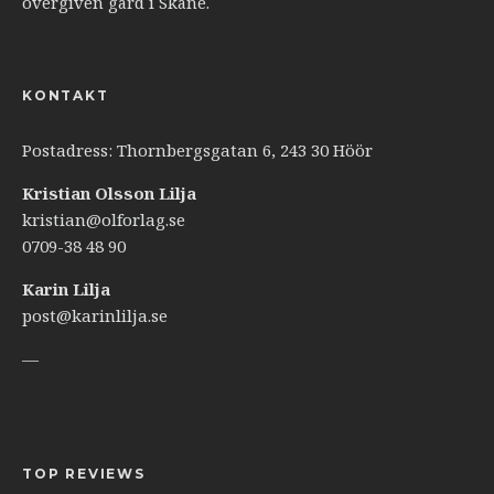
övergiven gård i Skåne.
KONTAKT
Postadress: Thornbergsgatan 6, 243 30 Höör
Kristian Olsson Lilja
kristian@olforlag.se
0709-38 48 90
Karin Lilja
post@karinlilja.se
—
TOP REVIEWS