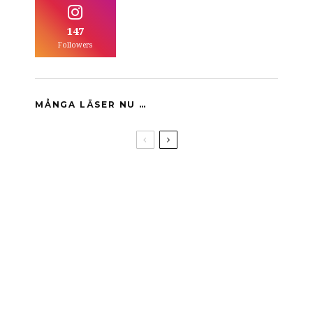
147
Followers
MÅNGA LÄSER NU …
Djuren på Kyllingaröd
Väcka liv i en gammal trädgård
Att städa en ödegård
Kornbröd 3