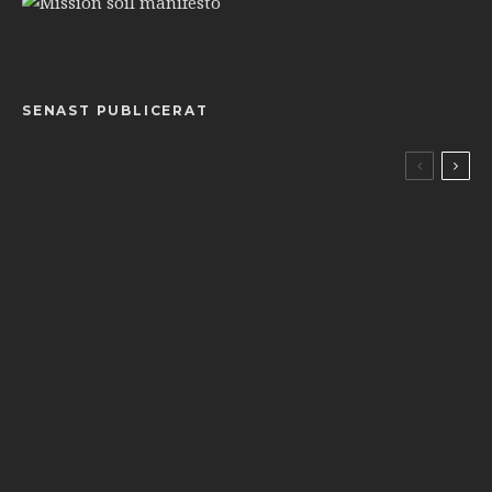
SENAST PUBLICERAT
Gården
Djuren på Kyllingaröd
Odla
Väcka liv i en gammal trädgård
Bygget
Att städa en ödegård
Kretslopp
En sannsaga om sophämtning