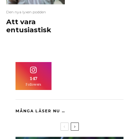
Den nya lyxen podden
Att vara
entusiastisk
147
Followers
MÅNGA LÄSER NU …