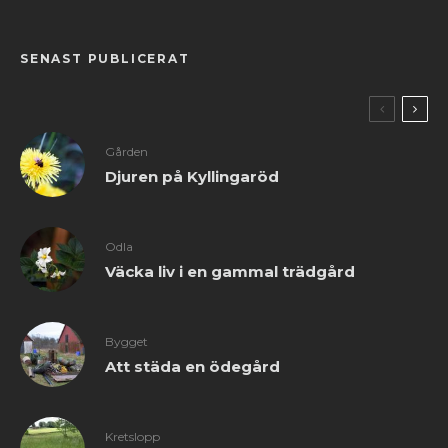
SENAST PUBLICERAT
Gården
Djuren på Kyllingaröd
Odla
Väcka liv i en gammal trädgård
Bygget
Att städa en ödegård
Kretslopp