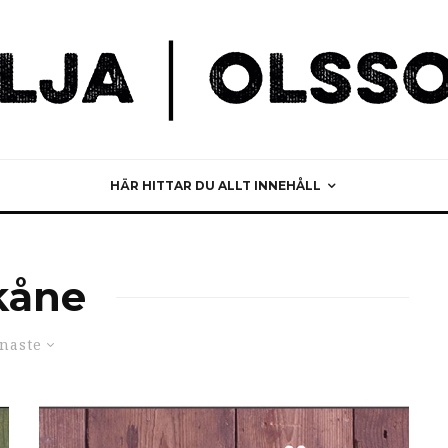
HÄR HITTAR DU ALLT INNEHÅLL
kåne
naste