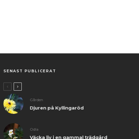
SENAST PUBLICERAT
Gården
Djuren på Kyllingaröd
Odla
Väcka liv i en gammal trädgård