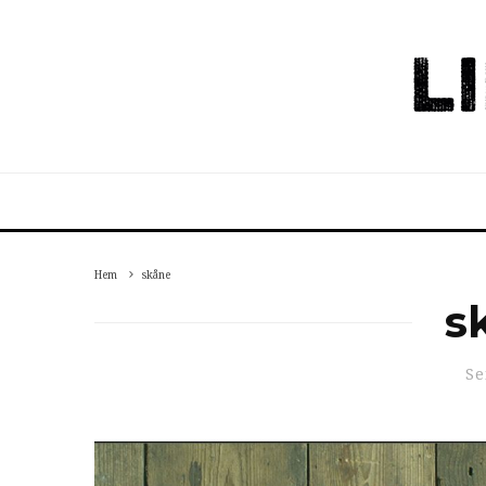
Hem
skåne
s
Se