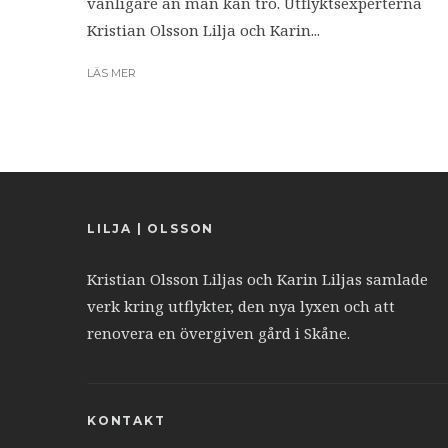
vanligare än man kan tro. Utflyktsexperterna
Kristian Olsson Lilja och Karin...
LÄS MER
LILJA | OLSSON
Kristian Olsson Liljas och Karin Liljas samlade
verk kring utflykter, den nya lyxen och att
renovera en övergiven gård i Skåne.
KONTAKT