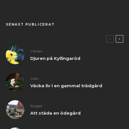
SENAST PUBLICERAT
Gården
Djuren på Kyllingaröd
Odla
Väcka liv i en gammal trädgård
Bygget
Att städa en ödegård