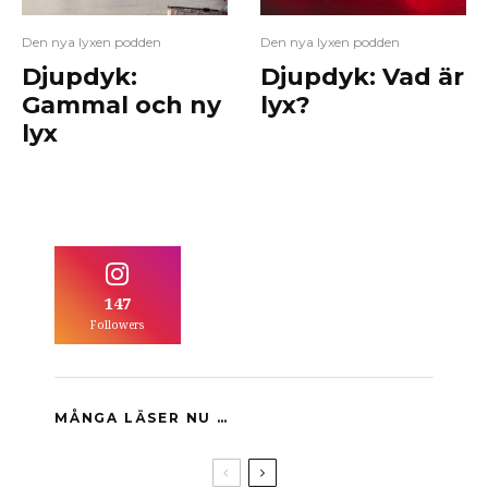
Den nya lyxen podden
Den nya lyxen podden
Djupdyk:
Djupdyk: Vad är
Gammal och ny
lyx?
lyx
147
Followers
MÅNGA LÄSER NU …